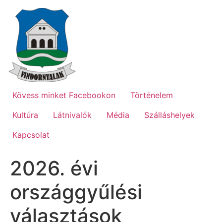
Ugrás
a
tartalomhoz
Kövess minket Facebookon
Történelem
Kultúra
Látnivalók
Média
Szálláshelyek
Kapcsolat
2026. évi
országgyűlési
választások