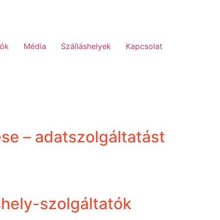
lók
Média
Szálláshelyek
Kapcsolat
se – adatszolgáltatást
shely-szolgáltatók