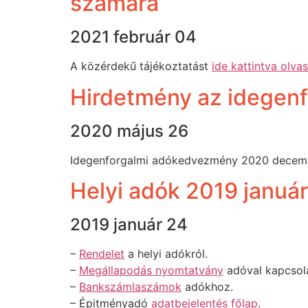
számára
2021 február 04
A közérdekű tájékoztatást
ide kattintva olva
Hirdetmény az idegenf
2020 május 26
Idegenforgalmi adókedvezmény 2020 decemb
Helyi adók 2019 január
2019 január 24
–
Rendelet
a helyi adókról.
–
Megállapodás nyomtatvány
adóval kapcsola
–
Bankszámlaszámok
adókhoz.
– Épitményadó
adatbejelentés főlap
.