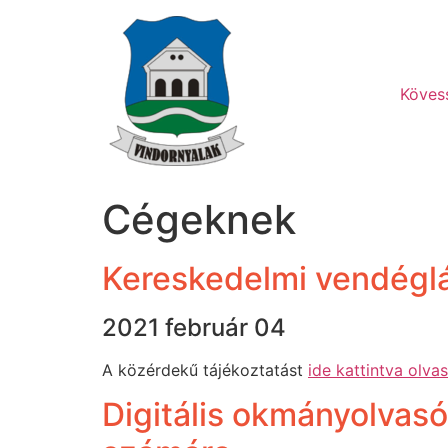
Ugrás
a
tartalomhoz
Köves
Cégeknek
Kereskedelmi vendéglát
2021 február 04
A közérdekű tájékoztatást
ide kattintva olva
Digitális okmányolvasó