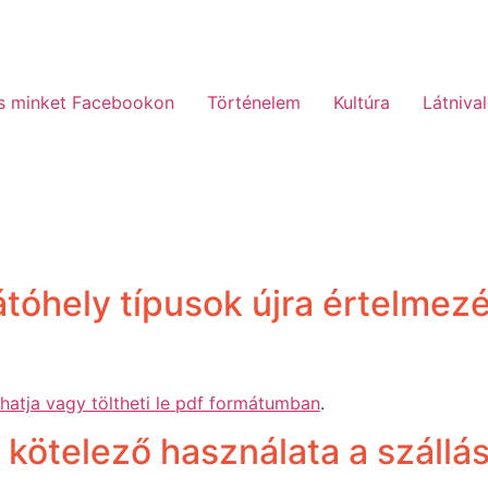
s minket Facebookon
Történelem
Kultúra
Látniva
óhely típusok újra értelmezé
shatja vagy töltheti le pdf formátumban
.
 kötelező használata a szállá