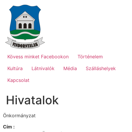
Ugrás
a
tartalomhoz
Kövess minket Facebookon
Történelem
Kultúra
Látnivalók
Média
Szálláshelyek
Kapcsolat
Hivatalok
Önkormányzat
Cím :