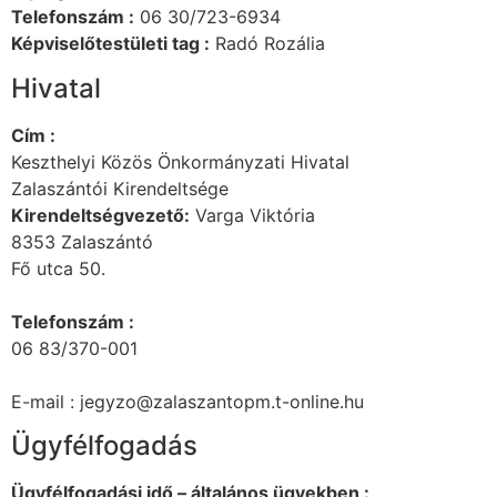
Telefonszám :
06 30/723-6934
Képviselőtestületi tag :
Radó Rozália
Hivatal
Cím :
Keszthelyi Közös Önkormányzati Hivatal
Zalaszántói Kirendeltsége
Kirendeltségvezető:
Varga Viktória
8353 Zalaszántó
Fő utca 50.
Telefonszám :
06 83/370-001
E-mail : jegyzo@zalaszantopm.t-online.hu
Ügyfélfogadás
Ügyfélfogadási idő – általános ügyekben :