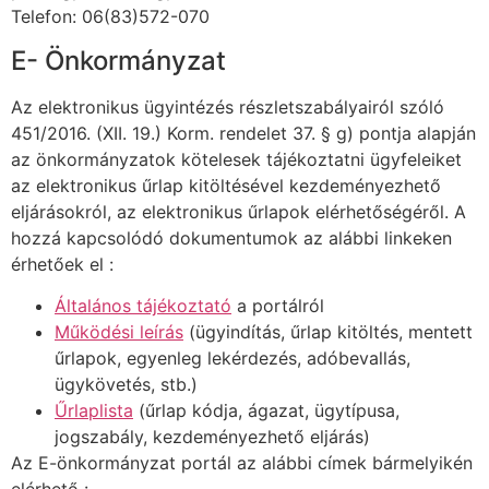
Telefon: 06(83)572-070
E- Önkormányzat
Az elektronikus ügyintézés részletszabályairól szóló
451/2016. (XII. 19.) Korm. rendelet 37. § g) pontja alapján
az önkormányzatok kötelesek tájékoztatni ügyfeleiket
az elektronikus űrlap kitöltésével kezdeményezhető
eljárásokról, az elektronikus űrlapok elérhetőségéről. A
hozzá kapcsolódó dokumentumok az alábbi linkeken
érhetőek el :
Általános tájékoztató
a portálról
Működési leírás
(ügyindítás, űrlap kitöltés, mentett
űrlapok, egyenleg lekérdezés, adóbevallás,
ügykövetés, stb.)
Űrlaplista
(űrlap kódja, ágazat, ügytípusa,
jogszabály, kezdeményezhető eljárás)
Az E-önkormányzat portál az alábbi címek bármelyikén
elérhető :