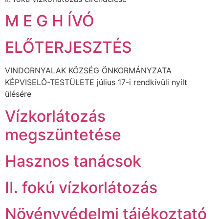
M E G H ÍVÓ
ELŐTERJESZTÉS
VINDORNYALAK KÖZSÉG ÖNKORMÁNYZATA
KÉPVISELŐ-TESTÜLETE július 17-i rendkívüli nyílt
ülésére
Vízkorlátozás
megszüntetése
Hasznos tanácsok
II. fokú vízkorlátozás
Növényvédelmi tájékoztató