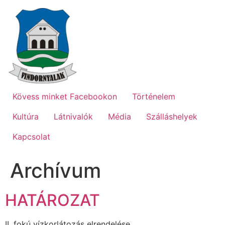
Ugrás
a
tartalomhoz
Kövess minket Facebookon
Történelem
Kultúra
Látnivalók
Média
Szálláshelyek
Kapcsolat
Archívum
HATÁROZAT
II. fokú vízkorlátozás elrendelése