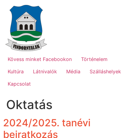
Ugrás
a
tartalomhoz
Kövess minket Facebookon
Történelem
Kultúra
Látnivalók
Média
Szálláshelyek
Kapcsolat
Oktatás
2024/2025. tanévi
beiratkozás