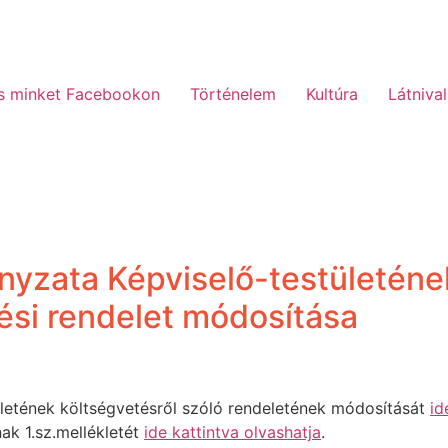
s minket Facebookon
Történelem
Kultúra
Látniva
nyzata Képviselő-testületéne
ési rendelet módosítása
letének költségvetésről szóló rendeletének módosítását
id
ak 1.sz.mellékletét
ide kattintva olvashatja
.