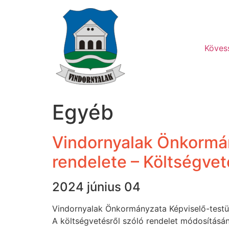
Ugrás
a
tartalomhoz
Köves
Egyéb
Vindornyalak Önkormá
rendelete – Költségvet
2024 június 04
Vindornyalak Önkormányzata Képviselő-testü
A költségvetésről szóló rendelet módosításán