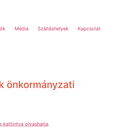
lók
Média
Szálláshelyek
Kapcsolat
k önkormányzati
e kattintva olvashatja
.