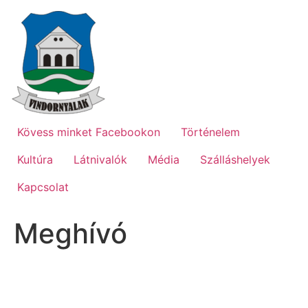
Ugrás
a
tartalomhoz
Kövess minket Facebookon
Történelem
Kultúra
Látnivalók
Média
Szálláshelyek
Kapcsolat
Meghívó