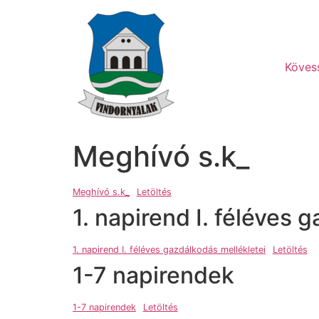
Ugrás
a
tartalomhoz
Köves
Meghívó s.k_
Meghívó s.k_
Letöltés
1. napirend I. féléves 
1. napirend I. féléves gazdálkodás mellékletei
Letöltés
1-7 napirendek
1-7 napirendek
Letöltés