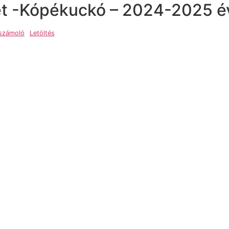
let -Kópékuckó – 2024-2025 é
eszámoló
Letöltés