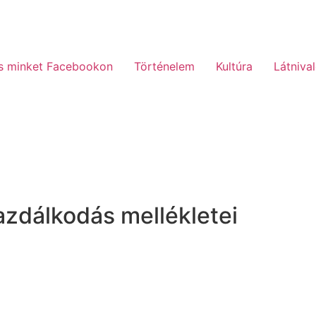
s minket Facebookon
Történelem
Kultúra
Látniva
gazdálkodás mellékletei