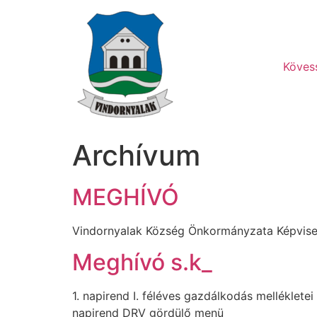
Ugrás
a
tartalomhoz
Köves
Archívum
MEGHÍVÓ
Vindornyalak Község Önkormányzata Képvi
Meghívó s.k_
1. napirend I. féléves gazdálkodás melléklet
napirend DRV gördülő menü