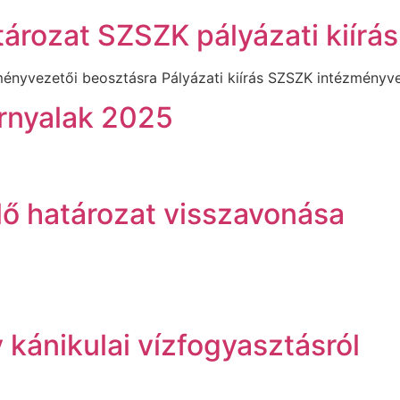
tározat SZSZK pályázati kiírás
ényvezetői beosztásra Pályázati kiírás SZSZK intézményv
ornyalak 2025
lő határozat visszavonása
kánikulai vízfogyasztásról