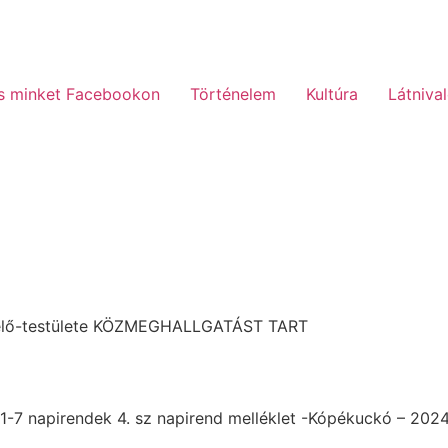
s minket Facebookon
Történelem
Kultúra
Látniva
selő-testülete KÖZMEGHALLGATÁST TART
ei 1-7 napirendek 4. sz napirend melléklet -Kópékuckó – 20