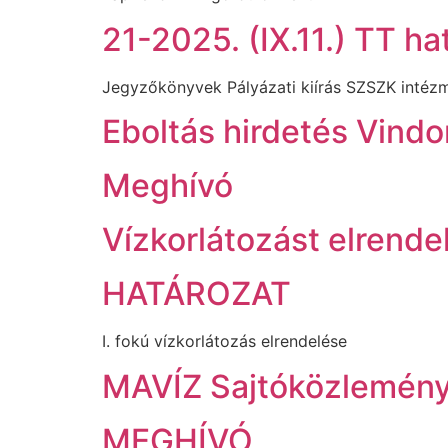
21-2025. (IX.11.) TT ha
Jegyzőkönyvek Pályázati kiírás SZSZK intézm
Eboltás hirdetés Vind
Meghívó
Vízkorlátozást elrende
HATÁROZAT
I. fokú vízkorlátozás elrendelése
MAVÍZ Sajtóközlemény 
MEGHÍVÓ